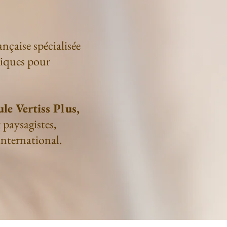
ançaise spécialisée
niques pour
le Vertiss Plus,
 paysagistes,
'international.