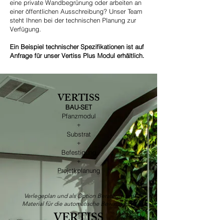
eine private Wandbegrünung oder arbeiten an
einer öffentlichen Ausschreibung? Unser Team
steht Ihnen bei der technischen Planung zur
Verfügung.
​Ein Beispiel technischer Spezifikationen ist auf
Anfrage für unser Vertiss Plus Modul erhältlich.
VERTISS
​BAU-SET
Pfanzmodul
+
Substrat
+
Befestigung
+
Projetkplanung
Verlegeplan und als Option Beratung und
Material für die automatische Bewässerung
VERTISS