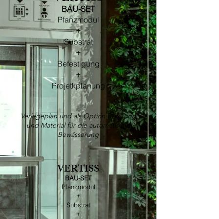
​BAU-SET
Pfanzmodul
+
Substrat
+
Befestigung
+
Projetkplanung
Verlegeplan und als Option Beratung
und Material für die automatische
Bewässerung
VERTISS
​BAU-SET
Pfanzmodul
+
Substrat
+