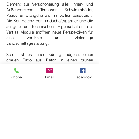
Element zur Verschönerung aller Innen- und
Außenbereiche: Terrassen, Schwimmbäder,
Patios, Empfangshallen, Immobilienfassaden...
Die Kompetenz der Landschaftsgärtner und die
ausgefeilten technischen Eigenschaften der
Vertiss Module eröffnen neue Perspektiven für
eine vertikale und vielseitige
Landschaftsgestaltung.
Somit ist es Ihnen künftig möglich, einen
grauen Patio aus Beton in einen grünen
vertikalen Garten zu verwandeln.
Landschaftsgärtner schätzen die einfache
Montage der Vertiss Pflanzmodule, sowie den
Phone
Email
Facebook
minimalen Zeitaufwand bis zur fertigen
Installation und natürlich die Qualität des
Substrats, das die Pflanzen wunderbar
aufnimmt.
Vertiss wurde für eine einfache Pflege mit
minimalem Zeitaufwand entwickelt (Platz
zwischen den Modulreihen für ein einfaches
Erreichen der Tropfbewässerungsleitungen).
Wir stellen eine Liste der für die vertikale