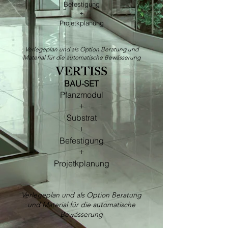
Befestigung
+
Projetkplanung
Verlegeplan und als Option Beratung und
Material für die automatische Bewässerung
VERTISS
​BAU-SET
Pfanzmodul
+
Substrat
+
Befestigung
+
Projetkplanung
Verlegeplan und als Option Beratung
und Material für die automatische
Bewässerung