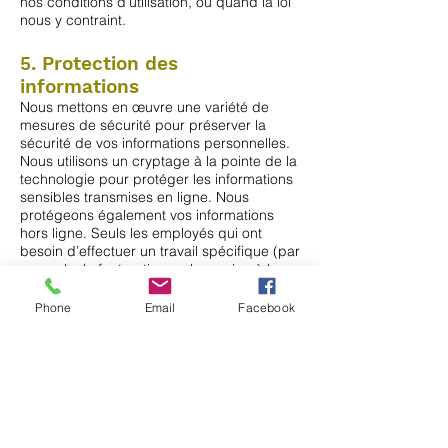
nos conditions d’utilisation, ou quand la loi
nous y contraint.
5. Protection des
informations
Nous mettons en œuvre une variété de
mesures de sécurité pour préserver la
sécurité de vos informations personnelles.
Nous utilisons un cryptage à la pointe de la
technologie pour protéger les informations
sensibles transmises en ligne. Nous
protégeons également vos informations
hors ligne. Seuls les employés qui ont
besoin d’effectuer un travail spécifique (par
exemple, la facturation ou le service à la
clientèle) ont accès aux informations
personnelles identifiables. Les ordinateurs
Phone
Email
Facebook
et serveurs utilisés pour stocker des
informations personnelles identifiables sont
conservés dans un environnement
sécurisé.
Est-ce que nous utilisons des cookies ?
Nos cookies améliorent l’accès à notre site