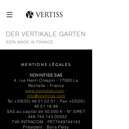
DER VERTIKALE GARTEN
100% MADE IN FRANCE
MENTIONS LÉGALES
NOVINTISS SAS
4, rue Henri Crespin - 17000 La
Rochelle - France
www.novintiss.com
-
info@novintiss.com
Tel
+33(05) 46 51 02 01
- Fax
+33(05)
46 51 18 98
SAS au capital de 50.000 € - N° SIRET
:
449.744.143.00032
TVA INTRACOM : FR77449744143
Président : Boris Pelsy