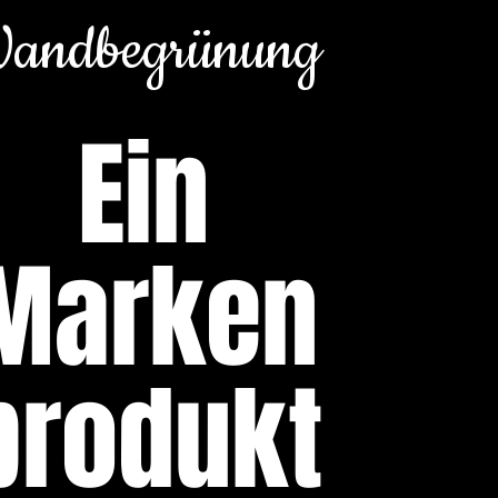
andbegrünung
Ein
Marken
produkt