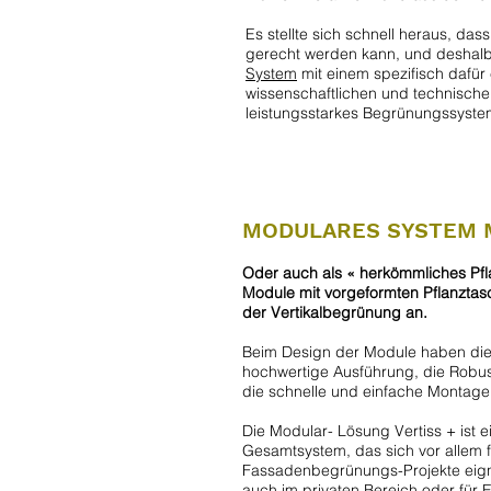
Es stellte sich schnell heraus, d
gerecht werden kann, und deshalb 
System
mit einem spezifisch dafür
wissenschaftlichen und technisch
leistungsstarkes Begrünungssyste
MODULARES SYSTEM 
Oder auch als « herkömmliches Pfl
Module mit vorgeformten Pflanztas
der Vertikalbegrünung an.
Beim Design der Module haben die H
hochwertige Ausführung, die Robust
die schnelle und einfache Montage 
Die Modular- Lösung Vertiss + ist 
Gesamtsystem, das sich vor allem 
Fassadenbegrünungs-Projekte eigne
auch im privaten Bereich oder für 