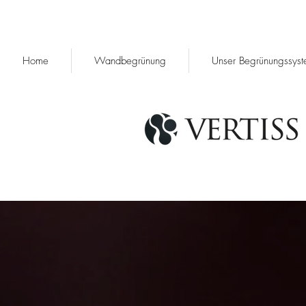
Home
Wandbegrünung
Unser Begrünungssys