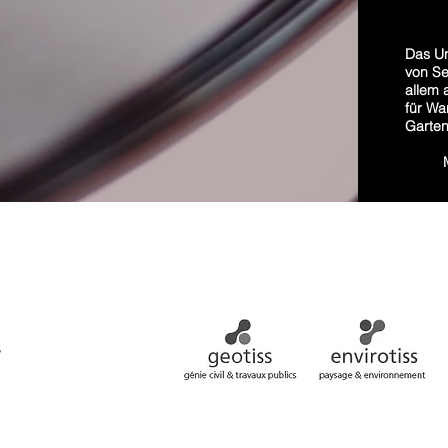
Das Un
von Se
allem 
für W
Garten