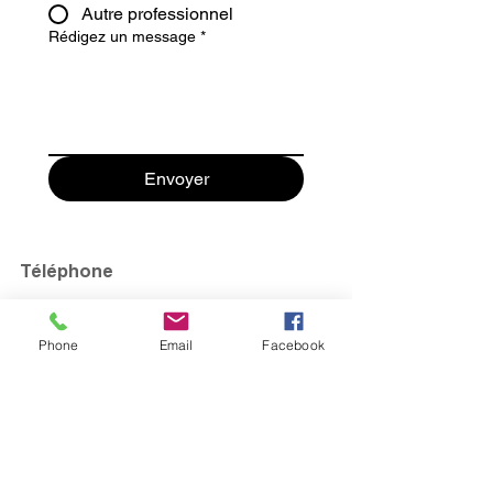
Autre professionnel
Rédigez un message
*
Envoyer
Téléphone
+33 (0)5 46 51 02 01
Addresse
Phone
Email
Facebook
E-mail
info@vertiss.net
Réseaux sociaux